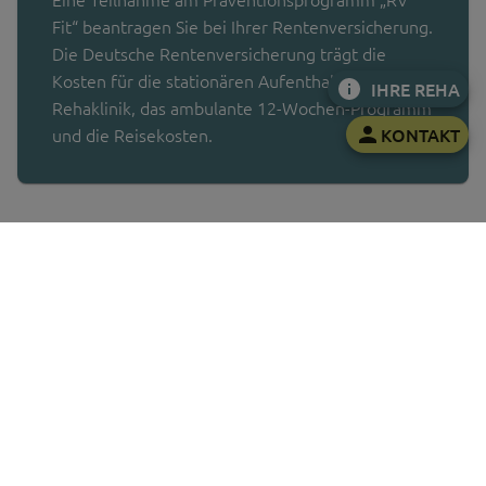
Fit“ beantragen Sie bei Ihrer Rentenversicherung.
Die Deutsche Rentenversicherung trägt die
Kosten für die stationären Aufenthalte in der
IHRE REHA
Rehaklinik, das ambulante 12-Wochen-Programm
KONTAKT
und die Reisekosten.
Das Programm beginnt mit einem einwöchigen Aufenthalt
in der Rehaklinik Hohenelse. Das Team der Klinik fördert
Ihr Gesundheitsverhalten unter anderem durch
Rückenschule, Kraft-Koordinationstraining,
Entspannungsübungen sowie Gesundheitsseminare.
Darauf aufbauend trainieren Sie anschließend drei Monate
in einem betriebs- beziehungsweise wohnortnahen
Rehazentrum. In den folgenden drei Monaten trainieren
Sie eigenverantwortlich. Das Programm endet mit einer
Abschlussuntersuchung und weiteren