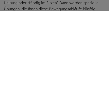
Haltung oder ständig im Sitzen? Dann werden spezielle
Übungen, die Ihnen diese Bewegungsabläufe künftig
erleichtern bzw. einen Ausgleich schaffen können,
Bestandteil Ihrer Therapien sein.
SEMINARE UND ÜBUNGEN
Besser mit Stress
umgehen
Unsere moderne Arbeitswelt ist oft genug geprägt von
Leistungs- und Zeitdruck. Dauerhaft kann auch der daraus
resultierende Stress zu gesundheitlichen Problemen
führen. Daher sind Seminare und Übungen zur
Stressbewältigung und Steigerung der Resilienz ebenso
Bestandteil einer MBOR.