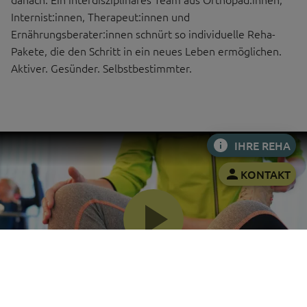
Internist:innen, Therapeut:innen und
Ernährungsberater:innen schnürt so individuelle Reha-
Pakete, die den Schritt in ein neues Leben ermöglichen.
Aktiver. Gesünder. Selbstbestimmter.
IHRE REHA
KONTAKT